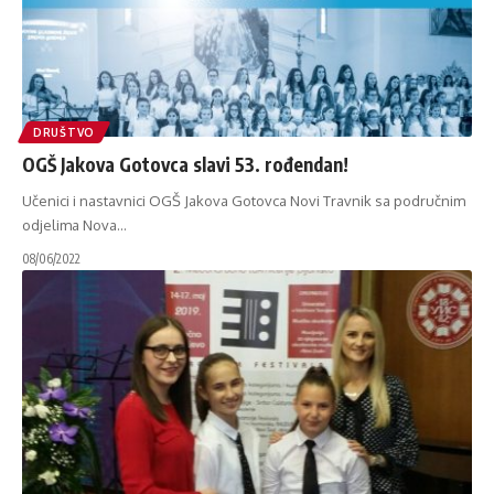
DRUŠTVO
OGŠ Jakova Gotovca slavi 53. rođendan!
Učenici i nastavnici OGŠ Jakova Gotovca Novi Travnik sa područnim
odjelima Nova
…
08/06/2022