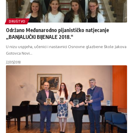
DRUŠTVO
Održano Međunarodno pijanističko natjecanje
„BANJALUČKI BIJENALE 2018.“
U nizu uspjeha, učenici i nastavnici Osnovne glazbene škole Jakova
Gotovca Novi
…
22/05/2018