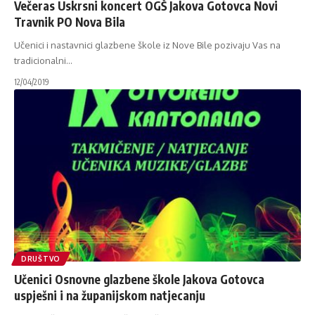
Večeras Uskrsni koncert OGŠ Jakova Gotovca Novi
Travnik PO Nova Bila
Učenici i nastavnici glazbene škole iz Nove Bile pozivaju Vas na
tradicionalni
…
12/04/2019
DRUŠTVO
Učenici Osnovne glazbene škole Jakova Gotovca
uspješni i na županijskom natjecanju