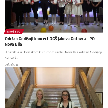
DRUŠTVO
Održan Godišnji koncert OGŠ Jakova Gotovca – PO
Nova Bila
U petak je u Hrvatskom kulturnom centru Nova Bila održan Godišnji
koncert
…
09/06/2018