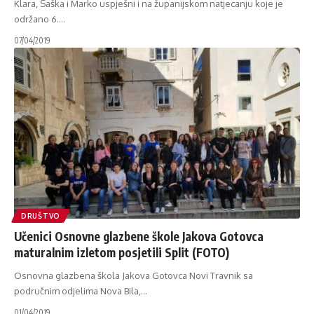
Klara, Saška i Marko uspješni i na županijskom natjecanju koje je
održano 6.
…
07/04/2019
DRUŠTVO
Učenici Osnovne glazbene škole Jakova Gotovca
maturalnim izletom posjetili Split (FOTO)
Osnovna glazbena škola Jakova Gotovca Novi Travnik sa
područnim odjelima Nova Bila,
…
01/04/2019