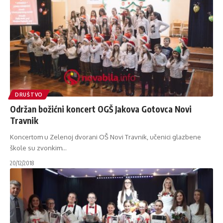
DRUŠTVO
Održan božićni koncert OGŠ Jakova Gotovca Novi
Travnik
Koncertom u Zelenoj dvorani OŠ Novi Travnik, učenici glazbene
škole su zvonkim
…
20/12/2018