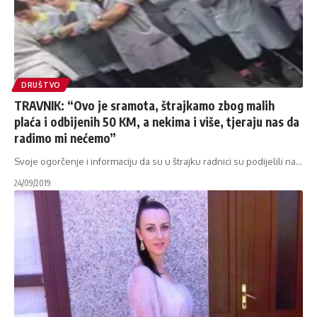
DRUŠTVO
TRAVNIK: “Ovo je sramota, štrajkamo zbog malih
plaća i odbijenih 50 KM, a nekima i više, tjeraju nas da
radimo mi nećemo”
Svoje ogorčenje i informaciju da su u štrajku radnici su podijelili na
…
24/09/2019