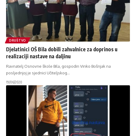
DRUŠTVO
Djelatinici OŠ Bila dobili zahvalnice za doprinos u
realizaciji nastave na daljinu
Ravnatelj Osnovne škole Bila, gospodin Vinko Bošnjak na
posljednjoj je sjednici Učiteljskog
…
19/06/2020