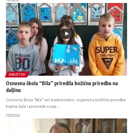
DRUŠTVO
Osnovna škola “Bila” priredila božićnu priredbu na
daljinu
Osnovna škola "Bila" već tradicionalno organizira božićne priredbe
kojima žele razveseliti svoje
…
21/12/2020