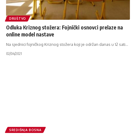
DRUŠTVO
Odluka Kriznog stožera: Fojnički osnovci prelaze na
online model nastave
Na sjednici fojničkog Kriznog stožera koji je održan danas u 12 sati
…
02/04/2021
SREDIŠNJA BOSNA