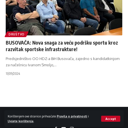
DRUŠTVO
BUSOVAČA: Nova snaga za veću podršku sportu kroz
razvitak sportske infrastrukture!
Predsjedništvo OO HDZ-a BiH Busovača, zajedno s kandidatkinjom
za načelnicu Ivanom Smoljo,
…
11/09/2024
Impressum / Kontakt
Zaštita privatnosti
Korištenjem ove stranice prihvaćate
Pravila o privatnosti
i
Accept
Uvjete korištenja
.