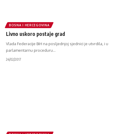
BOSNA I HERCEGOVINA
Livno uskoro postaje grad
Vlada Federacije BiH na posljednjoj sjednici je utvrdila, i u
parlamentarnu proceduru
…
24/02/2017