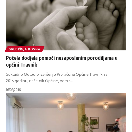
SREDIŠNJA BOSNA
Počela dodjela pomoći nezaposlenim porodiljama u
općini Travnik
Sukladno Odluci o izvršenju Proračuna Općine Travnik za
2016.godinu, načelnik Općine, Admir
…
16/02/2016