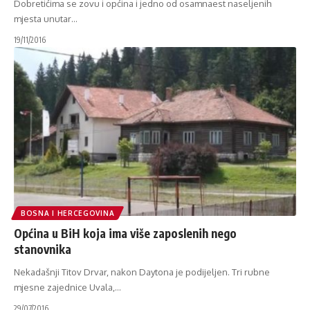
Dobretićima se zovu i općina i jedno od osamnaest naseljenih
mjesta unutar
…
19/11/2016
BOSNA I HERCEGOVINA
Općina u BiH koja ima više zaposlenih nego
stanovnika
Nekadašnji Titov Drvar, nakon Daytona je podijeljen. Tri rubne
mjesne zajednice Uvala,
…
29/07/2016