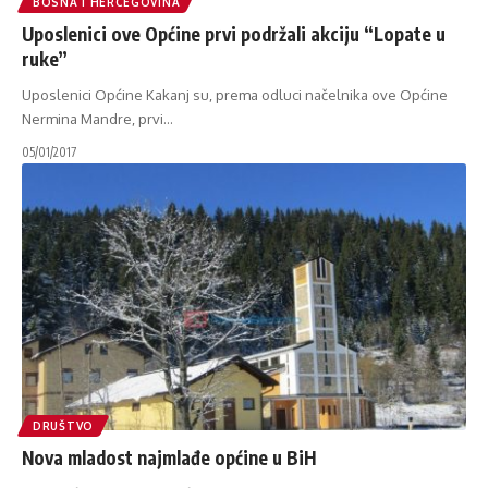
BOSNA I HERCEGOVINA
Uposlenici ove Općine prvi podržali akciju “Lopate u
ruke”
Uposlenici Općine Kakanj su, prema odluci načelnika ove Općine
Nermina Mandre, prvi
…
05/01/2017
DRUŠTVO
Nova mladost najmlađe općine u BiH