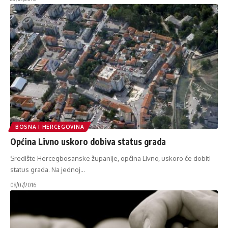
BOSNA I HERCEGOVINA
Općina Livno uskoro dobiva status grada
Središte Hercegbosanske županije, općina Livno, uskoro će dobiti
status grada. Na jednoj
…
08/07/2016