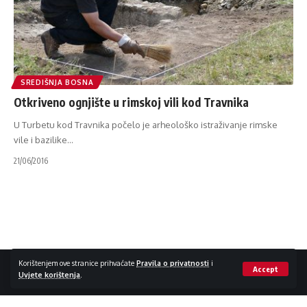
SREDIŠNJA BOSNA
Otkriveno ognjište u rimskoj vili kod Travnika
U Turbetu kod Travnika počelo je arheološko istraživanje rimske
vile i bazilike
…
21/06/2016
Impressum / Kontakt
Zaštita privatnosti
Korištenjem ove stranice prihvaćate
Pravila o privatnosti
i
Accept
Uvjete korištenja
.