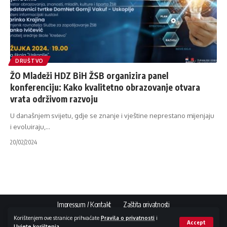
DRUŠTVO
ŽO Mladeži HDZ BiH ŽSB organizira panel
konferenciju: Kako kvalitetno obrazovanje otvara
vrata održivom razvoju
U današnjem svijetu, gdje se znanje i vještine neprestano mijenjaju
i evoluiraju,
…
20/02/2024
Impressum / Kontakt
Zaštita privatnosti
Korištenjem ove stranice prihvaćate
Pravila o privatnosti
i
Accept
Uvjete korištenja
.