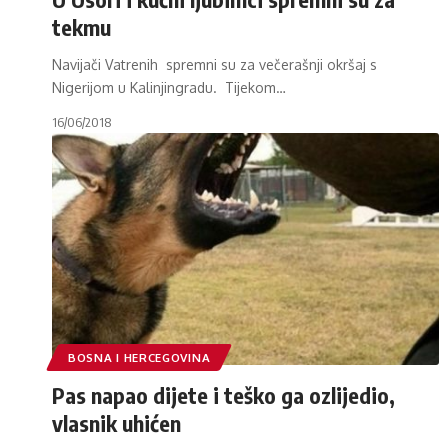
tekmu
Navijači Vatrenih spremni su za večerašnji okršaj s
Nigerijom u Kalinjingradu. Tijekom
…
16/06/2018
BOSNA I HERCEGOVINA
Pas napao dijete i teško ga ozlijedio,
vlasnik uhićen