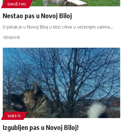
DRUŠTVO
Nestao pas u Novoj Biloj
U petak je u Novoj Biloj u blizi crkve u večernjim satima
…
17/06/2018
VIJESTI
Izgubljen pas u Novoj Biloj!