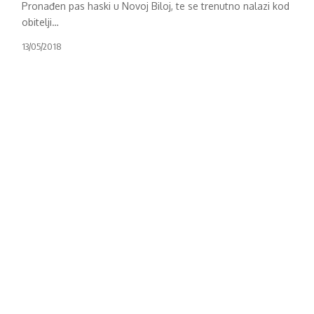
Pronađen pas haski u Novoj Biloj, te se trenutno nalazi kod
obitelji
…
13/05/2018