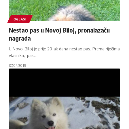
OGLASI
Nestao pas u Novoj Biloj, pronalazaču
nagrada
U Novoj Biloj je prije 20-ak dana nestao pas. Prema riječima
vlasnika, pas
…
07/04/2019