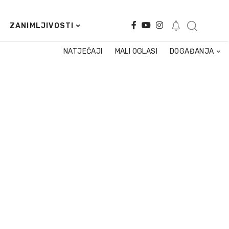
ZANIMLJIVOSTI
NATJEČAJI
MALI OGLASI
DOGAĐANJA