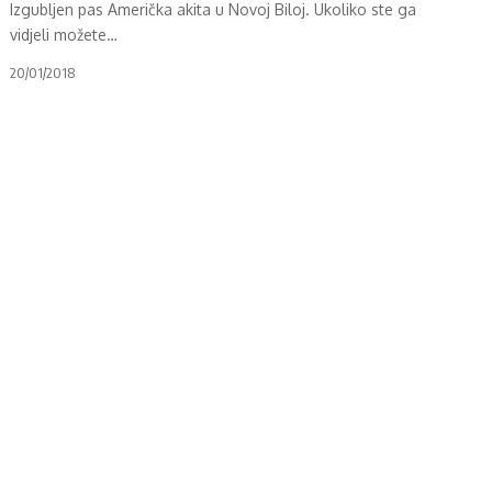
Izgubljen pas Američka akita u Novoj Biloj. Ukoliko ste ga
vidjeli možete
…
20/01/2018