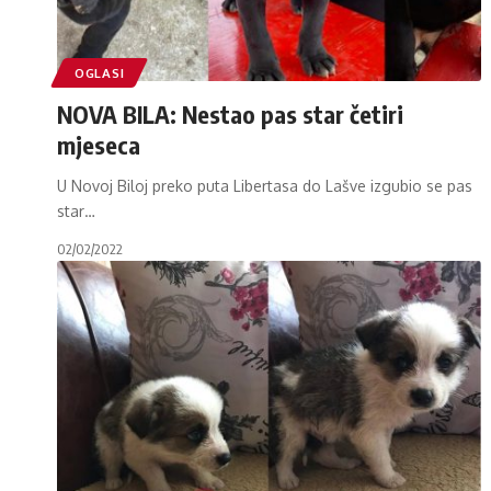
OGLASI
NOVA BILA: Nestao pas star četiri
mjeseca
U Novoj Biloj preko puta Libertasa do Lašve izgubio se pas
star
…
02/02/2022