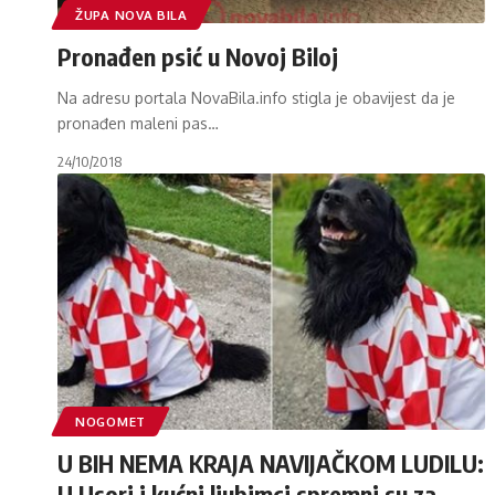
ŽUPA NOVA BILA
Pronađen psić u Novoj Biloj
Na adresu portala NovaBila.info stigla je obavijest da je
pronađen maleni pas
…
24/10/2018
NOGOMET
U BIH NEMA KRAJA NAVIJAČKOM LUDILU:
U Usori i kućni ljubimci spremni su za