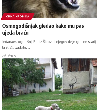
CRNA KRONIKA
Osmogodišnjak gledao kako mu pas
ujeda braću
Jedanaestogodišnji B.J. iz Šipova i njegov dvije godine stariji
brat V.J. zadobili
…
23/03/2019