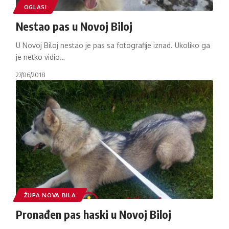
OGLASI
Nestao pas u Novoj Biloj
U Novoj Biloj nestao je pas sa fotografije iznad. Ukoliko ga
je netko vidio
…
27/06/2018
ŽUPA NOVA BILA
Pronađen pas haski u Novoj Biloj