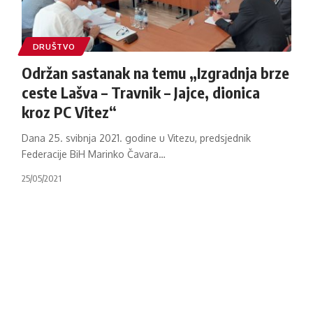
DRUŠTVO
Održan sastanak na temu „Izgradnja brze
ceste Lašva – Travnik – Jajce, dionica
kroz PC Vitez“
Dana 25. svibnja 2021. godine u Vitezu, predsjednik
Federacije BiH Marinko Čavara
…
25/05/2021