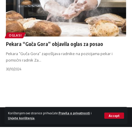
OGLASI
Pekara “Guča Gora” objavila oglas za posao
Pekara “Guča Gora” zapošljava radnike na pozicijama pekar i
pomoćni radnik Za
…
30/10/2024
Impressum / Kontakt
Zaštita privatnosti
Korištenjem ove stranice prihvaćate
Pravila o privatnosti
i
Accept
Uvjete korištenja
.