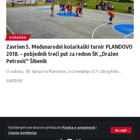
KOŠARKA
Završen 5. Međunarodni košarkaški turnir PLANDOVO
2018. – pobjednik treći put za redom ŠK „Dražen
Petrović“ Šibenik
U subotu, 30. lipnja na Plandovu, a u nedjelju (1.7.) zbog kiše
…
03/07/2018
Impressum / Kontakt
Zaštita privatnosti
Korištenjem ove stranice prihvaćate
Pravila o privatnosti
i
Accept
Uvjete korištenja
.