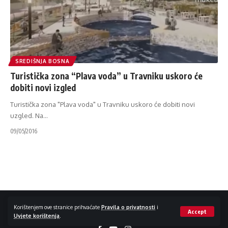
SREDIŠNJA BOSNA
Turistička zona “Plava voda” u Travniku uskoro će
dobiti novi izgled
Turistička zona "Plava voda" u Travniku uskoro će dobiti novi
uzgled. Na
…
09/05/2016
Impressum / Kontakt
Zaštita privatnosti
Korištenjem ove stranice prihvaćate
Pravila o privatnosti
i
Accept
Uvjete korištenja
.