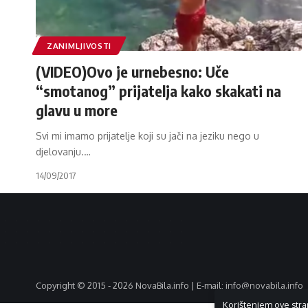
ZANIMLJIVOSTI
(VIDEO)Ovo je urnebesno: Uče
“smotanog” prijatelja kako skakati na
glavu u more
Svi mi imamo prijatelje koji su jači na jeziku nego u
djelovanju.
…
14/09/2017
Copyright © 2015 - 2026 NovaBila.info | E-mail:
info@novabila.info
Korištenjem ove stra