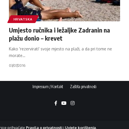
HRVATSKA
Umjesto ručnika i ležaljke Zadranin na
plažu donio – krevet
Kako 'rezervirati' svoje mjesto na plaži, a da pri tome ne
morate
…
03/07/2016
Impressum / Kontakt
Zaštita privatnosti
nice prihvaćate
Pravila o privatnosti
i
Uvjete korištenja
.