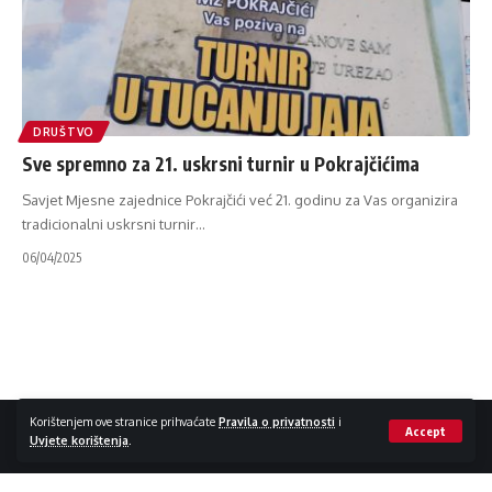
DRUŠTVO
Sve spremno za 21. uskrsni turnir u Pokrajčićima
Savjet Mjesne zajednice Pokrajčići već 21. godinu za Vas organizira
tradicionalni uskrsni turnir
…
06/04/2025
Impressum / Kontakt
Zaštita privatnosti
Korištenjem ove stranice prihvaćate
Pravila o privatnosti
i
Accept
Uvjete korištenja
.