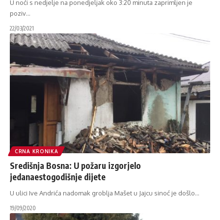
U noći s nedjelje na ponedjeljak oko 3:20 minuta zaprimljen je
poziv
…
22/03/2021
CRNA KRONIKA
Središnja Bosna: U požaru izgorjelo
jedanaestogodišnje dijete
U ulici Ive Andrića nadomak groblja Mašet u Jajcu sinoć je došlo
…
19/09/2020