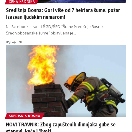
CRNA KRONIKA
Središnja Bosna: Gori više od 7 hektara šume, požar
izazvan ljudskim nemarom!
Na Facebook stranici ŠGD/ŠPD “Šume Središnje Bosne –
Srednjobosanske šume” objavljena je
…
05/04/2020
SREDIŠNJA BOSNA
NOVI TRAVNIK: Zbog zapuštenih dimnjaka gube se
stanovi, kuće i životi