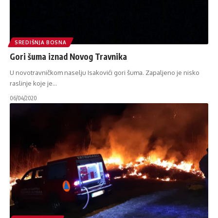
SREDIŠNJA BOSNA
Gori šuma iznad Novog Travnika
U novotravničkom naselju Isakovići gori šuma. Zapaljeno je nisko
raslinje koje je
…
06/04/2020