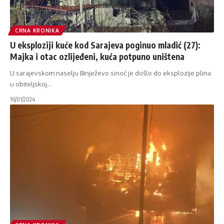
CRNA KRONIKA
U eksploziji kuće kod Sarajeva poginuo mladić (27):
Majka i otac ozlijeđeni, kuća potpuno uništena
U sarajevskom naselju Binježevo sinoć je došlo do eksplozije plina
u obiteljskoj
…
16/01/2024