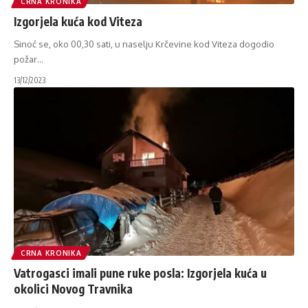
CRNA KRONIKA
Izgorjela kuća kod Viteza
Sinoć se, oko 00,30 sati, u naselju Krčevine kod Viteza dogodio
požar
…
13/12/2023
CRNA KRONIKA
Vatrogasci imali pune ruke posla: Izgorjela kuća u
okolici Novog Travnika