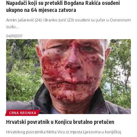
Napadači koji su pretukli Bogdana Rakića osuđeni
ukupno na 64 mjeseca zatvora
Armin Jašarević (24) i Branko Jurić (23) osuđeni su jučer u Osnovnom
sudu
…
04/09/2017
CRNA KRONIKA
Hrvatski povratnik u Konjicu brutalno pretučen
Hrvatskog povratnika Mirka Vicu iz mjesta Ljesovina u konjičkoj