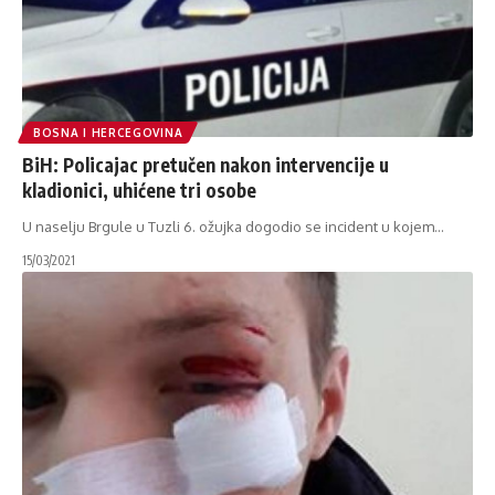
BOSNA I HERCEGOVINA
BiH: Policajac pretučen nakon intervencije u
kladionici, uhićene tri osobe
U naselju Brgule u Tuzli 6. ožujka dogodio se incident u kojem
…
15/03/2021