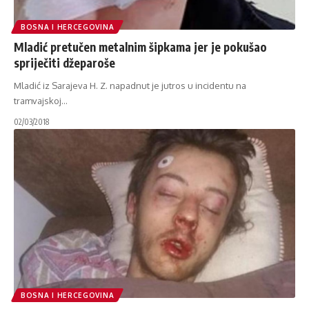
BOSNA I HERCEGOVINA
Mladić pretučen metalnim šipkama jer je pokušao
spriječiti džeparoše
Mladić iz Sarajeva H. Z. napadnut je jutros u incidentu na
tramvajskoj
…
02/03/2018
BOSNA I HERCEGOVINA