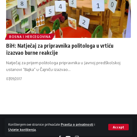
BOSNA I HERCEGOVINA
BiH: Natječaj za pripravnika politologa u vrtiću
izazvao burne reakcije
Natječaj za prijem politologa pripravnika u Javnoj predškolskoj
ustanovi “Bajka” u Čajniču izazvao
…
07/09/2017
Impressum / Kontakt
Zaštita privatnosti
Korištenjem ove stranice prihvaćate
Pravila o privatnosti
i
Accept
Uvjete korištenja
.