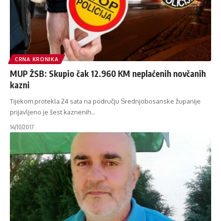
CRNA KRONIKA
MUP ŽSB: Skupio čak 12.960 KM neplaćenih novčanih
kazni
Tijekom protekla 24 sata na području Srednjobosanske županije
prijavljeno je šest kaznenih
…
14/10/2017