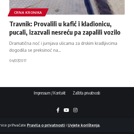
CRNA KRONIKA
Travnik: Provalili u kafić i kladionicu,
pucali, izazvali nesreću pa zapalili vozilo
Dramatična noć i jurnjava ulicama za drskim kradljivcima
dogodila se preksinoć na
…
04/07/2017
Impressum / Kontakt
Zaštita privatnosti
nice prihvaćate
Pravila o privatnosti
i
Uvjete korištenja
.