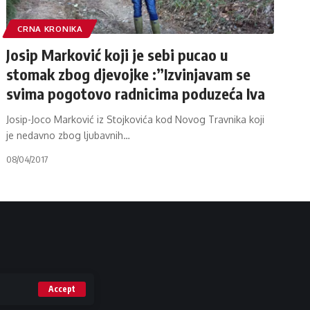
CRNA KRONIKA
Josip Marković koji je sebi pucao u
stomak zbog djevojke :”Izvinjavam se
svima pogotovo radnicima poduzeća Iva
Josip-Joco Marković iz Stojkovića kod Novog Travnika koji
je nedavno zbog ljubavnih
…
08/04/2017
Accept