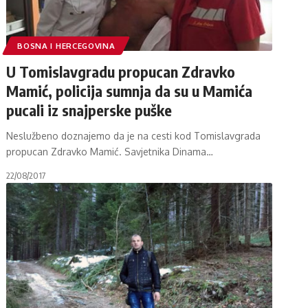
BOSNA I HERCEGOVINA
U Tomislavgradu propucan Zdravko
Mamić, policija sumnja da su u Mamića
pucali iz snajperske puške
Neslužbeno doznajemo da je na cesti kod Tomislavgrada
propucan Zdravko Mamić. Savjetnika Dinama
…
22/08/2017