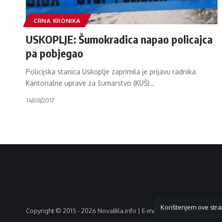
CRNA KRONIKA
USKOPLJE: Šumokradica napao policajca
pa pobjegao
Policijska stanica Uskoplje zaprimila je prijavu radnika
Kantonalne uprave za šumarstvo (KUŠ)
…
14/08/2017
Korištenjem ove stra
Copyright © 2015 - 2026 NovaBila.info | E-mail:
info@novabila.info