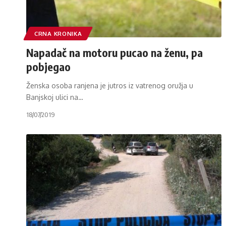
CRNA KRONIKA
Napadač na motoru pucao na ženu, pa
pobjegao
Ženska osoba ranjena je jutros iz vatrenog oružja u
Banjskoj ulici na
…
18/07/2019