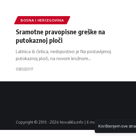
BOSNA I HERCEGOVINA
Sramotne pravopisne greške na
putokaznoj ploči
Latinica ili ćirilica, nedopustivo je Na postavljenoj
putokaznoj ploči, na novom kružnom
…
03/02/2017
Copyright © 2015 - 2026 NovaBila.info | E-mail:
info@novabila.info
Korištenjem ove stra