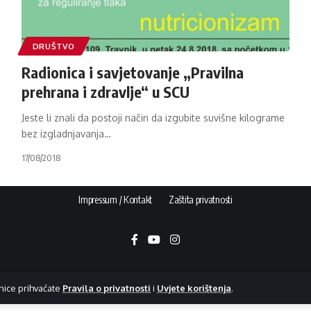
DRUŠTVO
Radionica i savjetovanje „Pravilna
prehrana i zdravlje“ u SCU
Jeste li znali da postoji način da izgubite suvišne kilograme
bez izgladnjavanja
…
17/08/2018
Impressum / Kontakt
Zaštita privatnosti
nice prihvaćate
Pravila o privatnosti
i
Uvjete korištenja
.