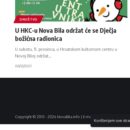
DRUŠTVO
U HKC-u Nova Bila održat će se Dječja
božićna radionica
U subotu, 11. prosinca, u Hrvatskom kulturnom centru u
Novoj Biloj održat
…
06/12/2021
Copyright © 2015 - 2026 NovaBila.info | E-mail:
info@novabila.info
Korištenjem ove stra