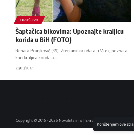
DRUŠTVO
Šaptačica bikovima: Upoznajte kraljicu
korida u BiH (FOTO)
Renata Pranjković (39), Zrenjaninka udata u Vitez, poznata
kao kraljica korida u
…
25/08/2017
Copyright © 2015 - 2026 NovaBila.info | E-mail:
info@novabila.info
Korištenjem ove stra