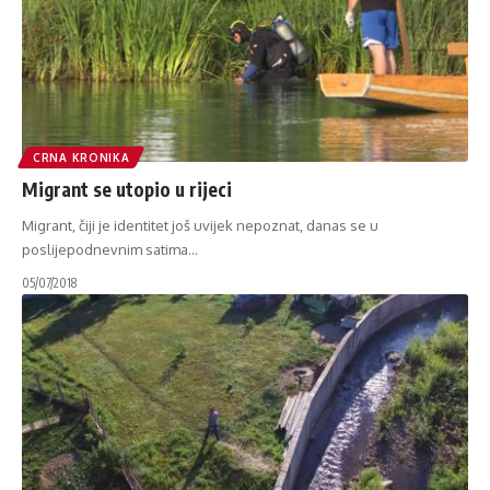
CRNA KRONIKA
Migrant se utopio u rijeci
Migrant, čiji je identitet još uvijek nepoznat, danas se u
poslijepodnevnim satima
…
05/07/2018