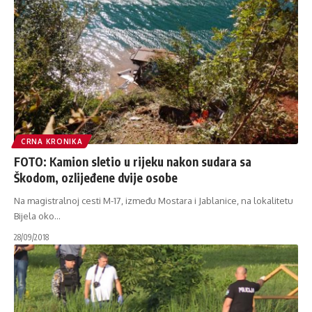
CRNA KRONIKA
FOTO: Kamion sletio u rijeku nakon sudara sa
Škodom, ozlijeđene dvije osobe
Na magistralnoj cesti M-17, između Mostara i Jablanice, na lokalitetu
Bijela oko
…
28/09/2018