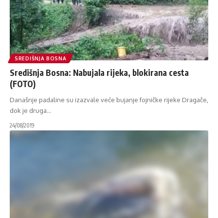
SREDIŠNJA BOSNA
Središnja Bosna: Nabujala rijeka, blokirana cesta
(FOTO)
Današnje padaline su izazvale veće bujanje fojničke rijeke Dragače,
dok je druga
…
24/08/2019