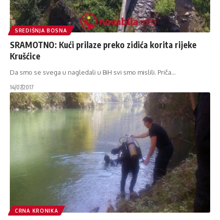
SREDIŠNJA BOSNA
SRAMOTNO: Kući prilaze preko zidića korita rijeke
Krušćice
Da smo se svega u nagledali u BiH svi smo mislili. Priča
…
14/07/2017
CRNA KRONIKA