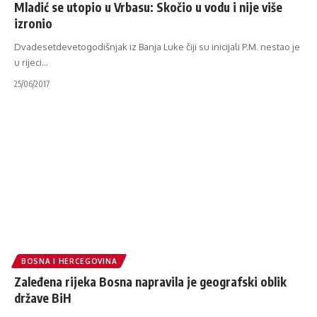
Mladić se utopio u Vrbasu: Skočio u vodu i nije više
izronio
Dvadesetdevetogodišnjak iz Banja Luke čiji su inicijali P.M. nestao je
u rijeci
…
25/06/2017
BOSNA I HERCEGOVINA
Zaleđena rijeka Bosna napravila je geografski oblik
države BiH