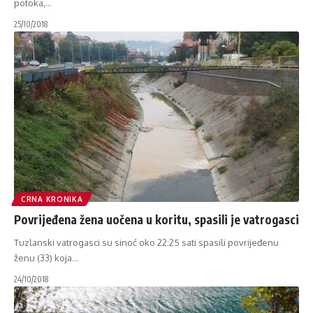
potoka,
…
25/10/2018
CRNA KRONIKA
Povrijeđena žena uočena u koritu, spasili je vatrogasci
Tuzlanski vatrogasci su sinoć oko 22:25 sati spasili povrijeđenu
ženu (33) koja
…
24/10/2018