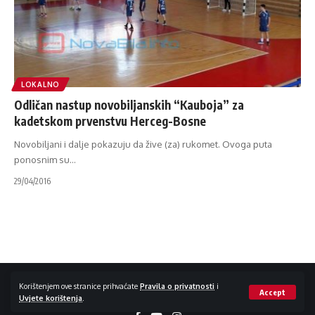
LOKALNO
Odličan nastup novobiljanskih “Kauboja” za
kadetskom prvenstvu Herceg-Bosne
Novobiljani i dalje pokazuju da žive (za) rukomet. Ovoga puta
ponosnim su
…
29/04/2016
Impressum / Kontakt
Zaštita privatnosti
Korištenjem ove stranice prihvaćate
Pravila o privatnosti
i
Accept
Uvjete korištenja
.