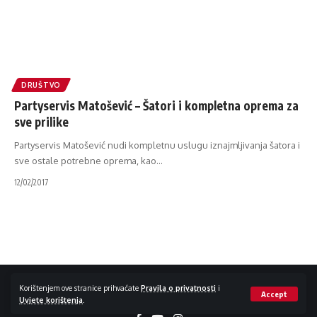
DRUŠTVO
Partyservis Matošević – Šatori i kompletna oprema za
sve prilike
Partyservis Matošević nudi kompletnu uslugu iznajmljivanja šatora i
sve ostale potrebne oprema, kao
…
12/02/2017
Impressum / Kontakt
Zaštita privatnosti
Korištenjem ove stranice prihvaćate
Pravila o privatnosti
i
Accept
Uvjete korištenja
.