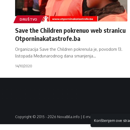
DRUŠTVO
Save the Children pokrenuo web stranicu
Otporninakatastrofe.ba
Organizacija Save the Children pokrenula je, povodom 13.
listopada Međunarodnog dana smanjenja
…
14/10/2020
Copyright © 2015 - 2026 NovaBila.info | E-mail:
info@novabila.info
Korištenjem ove stra