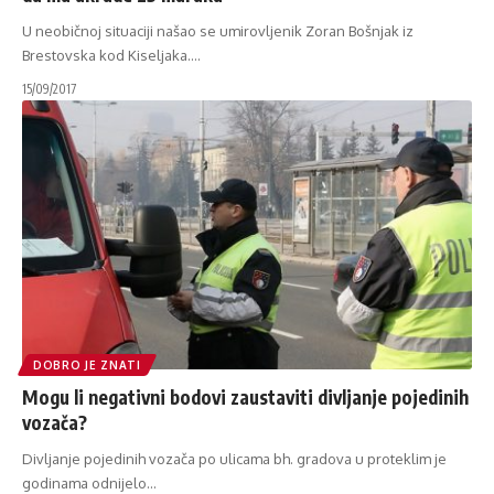
U neobičnoj situaciji našao se umirovljenik Zoran Bošnjak iz
Brestovska kod Kiseljaka.
…
15/09/2017
DOBRO JE ZNATI
Mogu li negativni bodovi zaustaviti divljanje pojedinih
vozača?
Divljanje pojedinih vozača po ulicama bh. gradova u proteklim je
godinama odnijelo
…