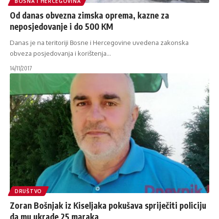
BOSNA I HERCEGOVINA
Od danas obvezna zimska oprema, kazne za
neposjedovanje i do 500 KM
Danas je na teritoriji Bosne i Hercegovine uvedena zakonska
obveza posjedovanja i korištenja
…
14/11/2017
DRUŠTVO
Zoran Bošnjak iz Kiseljaka pokušava spriječiti policiju
da mu ukrade 25 maraka