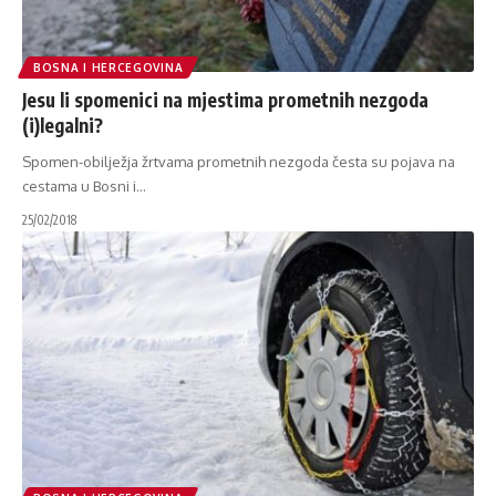
BOSNA I HERCEGOVINA
Jesu li spomenici na mjestima prometnih nezgoda
(i)legalni?
Spomen-obilježja žrtvama prometnih nezgoda česta su pojava na
cestama u Bosni i
…
25/02/2018