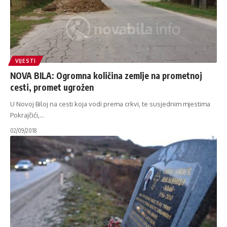
VIJESTI
NOVA BILA: Ogromna količina zemlje na prometnoj
cesti, promet ugrožen
U Novoj Biloj na cesti koja vodi prema crkvi, te susjednim mjestima
Pokrajčići,
…
02/09/2018