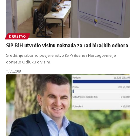
DRUŠTVO
SIP BiH utvrdio visinu naknada za rad biračkih odbora
Središnje izborno povjerenstvo (SIP) Bosne i Hercegovine je
donijelo Odluku o visini
…
11/09/2018