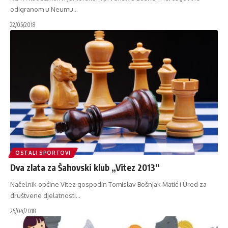
odigranom u Neumu
…
22/05/2018
OSTALI SPORTOVI
Dva zlata za Šahovski klub „Vitez 2013“
Načelnik općine Vitez gospodin Tomislav Bošnjak Matić i Ured za
društvene djelatnosti
…
25/04/2018