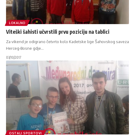
LOKALNO
Viteški šahisti učvrstili prvu poziciju na tablici
Za vikend je odigrano četvrto kolo Kadetske lige Šahovskog saveza
Herceg-Bosne gdje
…
03/10/2017
OSTALI SPORTOVI