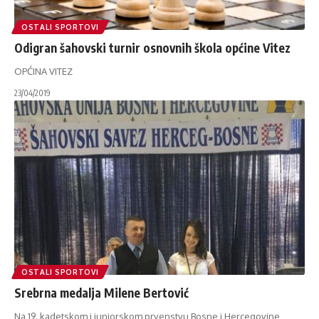
OSTALI SPORTOVI
Odigran šahovski turnir osnovnih škola općine Vitez
OPĆINA VITEZ
23/04/2019
OSTALI SPORTOVI
Srebrna medalja Milene Bertović
Na 19. kadetskom i juniorskom prvenstvu Bosne i Hercegovine