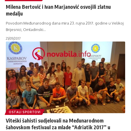
Milena Bertović i Ivan Marjanović osvojili zlatnu
medalju
Povodom Međunarodnog dana mira 23. rujna 2017. godine u Velikoj
Brijesnici, Omladinski
…
25/09/2017
OSTALI SPORTOVI
Viteški šahisti sudjelovali na Međunarodnom
šahovskom festivaul za mlade “Adriatik 2017” u