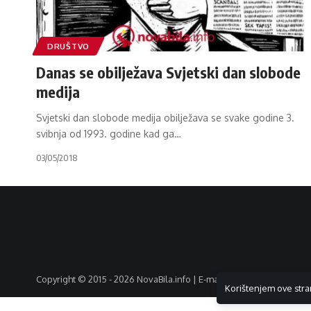
DRUŠTVO
Danas se obilježava Svjetski dan slobode
medija
Svjetski dan slobode medija obilježava se svake godine 3.
svibnja od 1993. godine kad ga
…
03/05/2018
Copyright © 2015 - 2026 NovaBila.info | E-mail:
info@novabila.info
Korištenjem ove stra