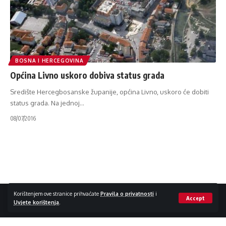
BOSNA I HERCEGOVINA
Općina Livno uskoro dobiva status grada
Središte Hercegbosanske županije, općina Livno, uskoro će dobiti
status grada. Na jednoj
…
08/07/2016
Impressum / Kontakt
Zaštita privatnosti
Korištenjem ove stranice prihvaćate
Pravila o privatnosti
i
Accept
Uvjete korištenja
.