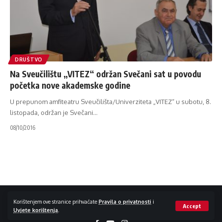
DRUŠTVO
Na Sveučilištu „VITEZ“ održan Svečani sat u povodu
početka nove akademske godine
U prepunom amfiteatru Sveučilišta/Univerziteta „VITEZ“ u subotu, 8.
listopada, održan je Svečani
…
08/10/2016
Impressum / Kontakt
Zaštita privatnosti
Korištenjem ove stranice prihvaćate
Pravila o privatnosti
i
Accept
Uvjete korištenja
.