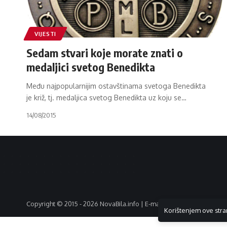
VIJESTI
Sedam stvari koje morate znati o
medaljici svetog Benedikta
Među najpopularnijim ostavštinama svetoga Benedikta
je križ, tj. medaljica svetog Benedikta uz koju se
…
14/08/2015
Copyright © 2015 - 2026 NovaBila.info | E-mail:
info@novabila.info
Korištenjem ove stra