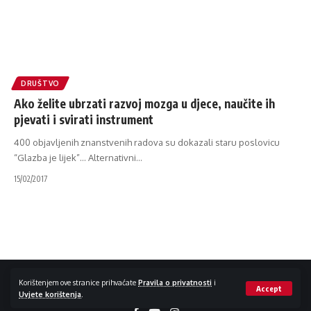
DRUŠTVO
Ako želite ubrzati razvoj mozga u djece, naučite ih
pjevati i svirati instrument
400 objavljenih znanstvenih radova su dokazali staru poslovicu
“Glazba je lijek”... Alternativni
…
15/02/2017
Impressum / Kontakt
Zaštita privatnosti
Korištenjem ove stranice prihvaćate
Pravila o privatnosti
i
Accept
Uvjete korištenja
.