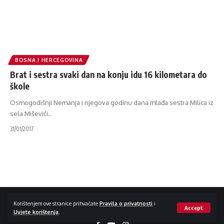
BOSNA I HERCEGOVINA
Brat i sestra svaki dan na konju idu 16 kilometara do
škole
Osmogodišnji Nemanja i njegova godinu dana mlađa sestra Milica iz
sela Miševići
…
31/01/2017
Impressum / Kontakt
Zaštita privatnosti
Korištenjem ove stranice prihvaćate
Pravila o privatnosti
i
Accept
Uvjete korištenja
.