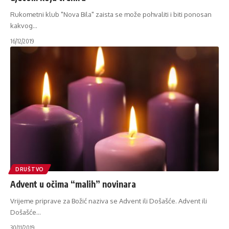
Rukometni klub "Nova Bila" zaista se može pohvaliti i biti ponosan
kakvog
…
16/12/2019
DRUŠTVO
Advent u očima “malih” novinara
Vrijeme priprave za Božić naziva se Advent ili Došašće. Advent ili
Došašće
…
30/11/2019