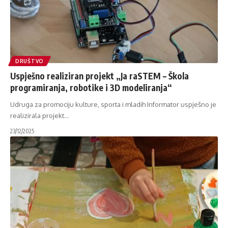
DRUŠTVO
Uspješno realiziran projekt „Ja raSTEM – Škola
programiranja, robotike i 3D modeliranja“
Udruga za promociju kulture, sporta i mladih Informator uspješno je
realizirala projekt
…
23/12/2025