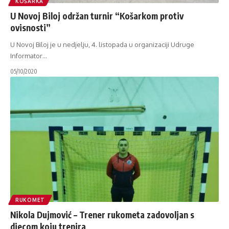
KOŠARKA
U Novoj Biloj održan turnir “Košarkom protiv
ovisnosti”
U Novoj Biloj je u nedjelju, 4. listopada u organizaciji Udruge
Informator
…
05/10/2020
RUKOMET
Nikola Dujmović – Trener rukometa zadovoljan s
djecom koju trenira