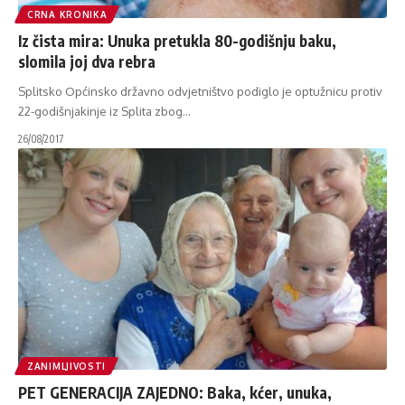
CRNA KRONIKA
Iz čista mira: Unuka pretukla 80-godišnju baku,
slomila joj dva rebra
Splitsko Općinsko državno odvjetništvo podiglo je optužnicu protiv
22-godišnjakinje iz Splita zbog
…
26/08/2017
ZANIMLJIVOSTI
PET GENERACIJA ZAJEDNO: Baka, kćer, unuka,