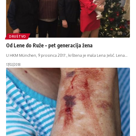
DRUŠTVO
Od Lene do Ruže – pet generacija žena
U HKM München, 9 prosinca 2017., krštena je mala Lena Jelić. Lena
…
17/02/2018