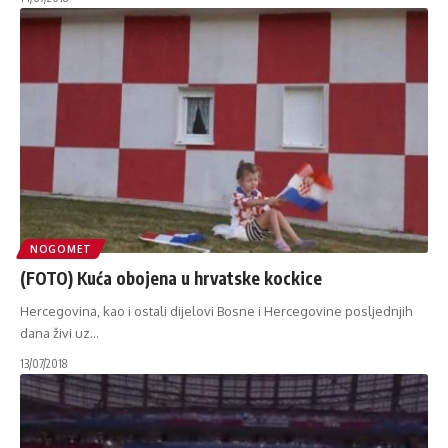
NOGOMET
(FOTO) Kuća obojena u hrvatske kockice
Hercegovina, kao i ostali dijelovi Bosne i Hercegovine posljednjih
dana živi uz
…
13/07/2018