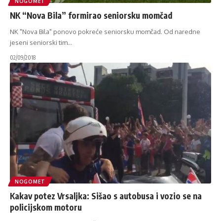
NOGOMET
NK “Nova Bila” formirao seniorsku momčad
NK "Nova Bila" ponovo pokreće seniorsku momčad. Od naredne
jeseni seniorski tim
…
02/09/2018
NOGOMET
Kakav potez Vrsaljka: Sišao s autobusa i vozio se na
policijskom motoru