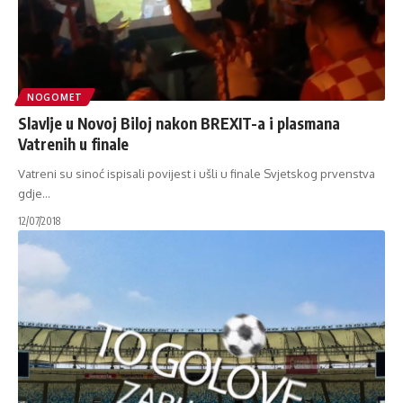
NOGOMET
Slavlje u Novoj Biloj nakon BREXIT-a i plasmana
Vatrenih u finale
Vatreni su sinoć ispisali povijest i ušli u finale Svjetskog prvenstva
gdje
…
12/07/2018