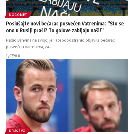
NOGOMET
Poslušajte novi bećarac posvećen Vatrenima: ”Što se
ono u Rusiji praši? To golove zabijaju naši!”
Radio Banvina na svojoj je Facebook stranici objavila bećarac
posvećen Vatrenima, za
…
11/07/2018
DRUŠTVO