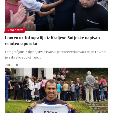
NOGOMET
Lovren uz fotografiju iz Kraljeve Sutjeske napisao
emotivnu poruku
Fotografijom iz djetinjstva hrvatski je reprezentativac Dejan Lovren
je zahvalio svojoj majci
…
30/10/2018