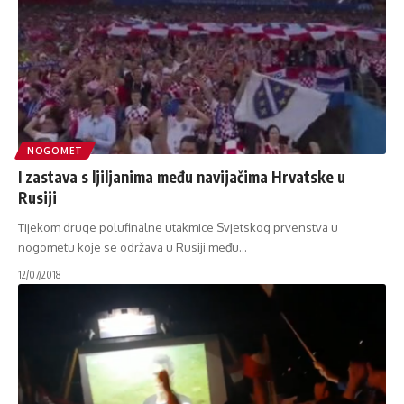
NOGOMET
I zastava s ljiljanima među navijačima Hrvatske u
Rusiji
Tijekom druge polufinalne utakmice Svjetskog prvenstva u
nogometu koje se održava u Rusiji među
…
12/07/2018