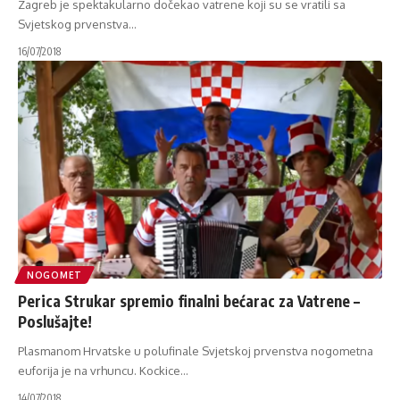
Zagreb je spektakularno dočekao vatrene koji su se vratili sa
Svjetskog prvenstva
…
16/07/2018
NOGOMET
Perica Strukar spremio finalni bećarac za Vatrene –
Poslušajte!
Plasmanom Hrvatske u polufinale Svjetskoj prvenstva nogometna
euforija je na vrhuncu. Kockice
…
14/07/2018