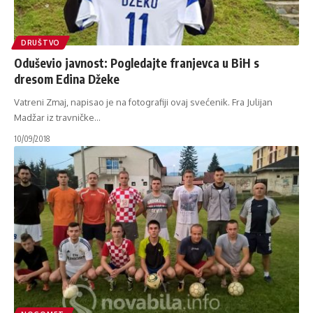
DRUŠTVO
Oduševio javnost: Pogledajte franjevca u BiH s
dresom Edina Džeke
Vatreni Zmaj, napisao je na fotografiji ovaj svećenik. Fra Julijan
Madžar iz travničke
…
10/09/2018