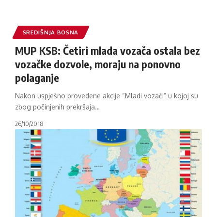
SREDIŠNJA BOSNA
MUP KSB: Četiri mlada vozača ostala bez
vozačke dozvole, moraju na ponovno
polaganje
Nakon uspješno provedene akcije “Mladi vozači” u kojoj su
zbog počinjenih prekršaja
…
26/10/2018