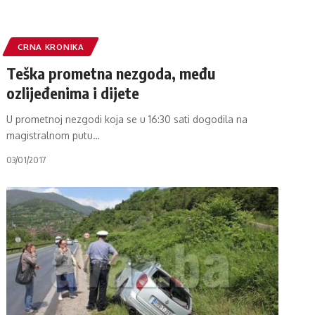
CRNA KRONIKA
Teška prometna nezgoda, među
ozlijeđenima i dijete
U prometnoj nezgodi koja se u 16:30 sati dogodila na
magistralnom putu
…
03/01/2017