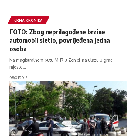
CRNA KRONIKA
FOTO: Zbog neprilagođene brzine
automobil sletio, povrijeđena jedna
osoba
Na magistralnom putu M-17 u Zenici, na ulazu u grad -
mjesto
…
08/01/2017