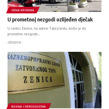
CRNA KRONIKA
U prometnoj nezgodi ozlijeđen dječak
U centru Zenice, na adresi Talića brdo, došlo je do
prometne nezgode
…
27/05/2016
BOSNA I HERCEGOVINA