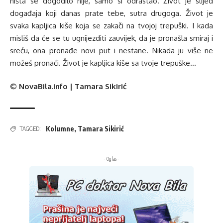
ništa se dogodilo nije, samo si odrastao. Život je slijed
događaja koji danas prate tebe, sutra drugoga. Život je
svaka kapljica kiše koja se zakači na tvojoj trepuški. I kada
misliš da će se tu ugnijezditi zauvijek, da je pronašla smiraj i
sreću, ona pronađe novi put i nestane. Nikada ju više ne
možeš pronaći. Život je kapljica kiše sa tvoje trepuške…
© NovaBila.info | Tamara Sikirić
Kolumne
,
Tamara Sikirić
TAGGED:
- Oglas -