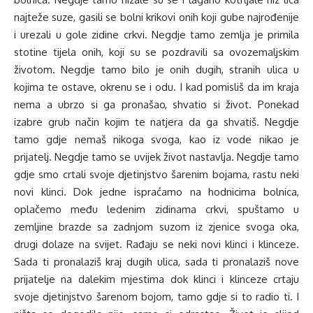
najteže suze, gasili se bolni krikovi onih koji gube najrođenije
i urezali u gole zidine crkvi. Negdje tamo zemlja je primila
stotine tijela onih, koji su se pozdravili sa ovozemaljskim
životom. Negdje tamo bilo je onih dugih, stranih ulica u
kojima te ostave, okrenu se i odu. I kad pomisliš da im kraja
nema a ubrzo si ga pronašao, shvatio si život. Ponekad
izabre grub način kojim te natjera da ga shvatiš. Negdje
tamo gdje nemaš nikoga svoga, kao iz vode nikao je
prijatelj. Negdje tamo se uvijek život nastavlja. Negdje tamo
gdje smo crtali svoje djetinjstvo šarenim bojama, rastu neki
novi klinci. Dok jedne ispraćamo na hodnicima bolnica,
oplačemo među ledenim zidinama crkvi, spuštamo u
zemljine brazde sa zadnjom suzom iz zjenice svoga oka,
drugi dolaze na svijet. Rađaju se neki novi klinci i klinceze.
Sada ti pronalaziš kraj dugih ulica, sada ti pronalaziš nove
prijatelje na dalekim mjestima dok klinci i klinceze crtaju
svoje djetinjstvo šarenom bojom, tamo gdje si to radio ti. I