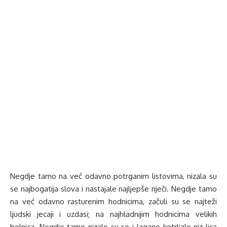
Negdje tamo na već odavno potrganim listovima, nizala su
se najbogatija slova i nastajale najljepše riječi. Negdje tamo
na već odavno rasturenim hodnicima, začuli su se najteži
ljudski jecaji i uzdasi; na najhladnijim hodnicima velikih
bolnica. Negdje tamo nizale su se i lagano kotrljale niz lica