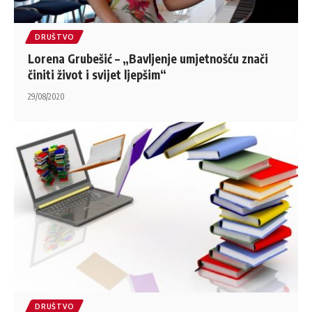
DRUŠTVO
Lorena Grubešić – „Bavljenje umjetnošću znači
činiti život i svijet ljepšim“
29/08/2020
DRUŠTVO