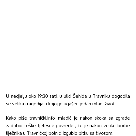
U nedjelju oko 19:30 sati, u ulici Šehida u Travniku dogodila
se velika tragedija u kojoj je ugašen jedan mladi život.
Kako piše travnički.info, mladić je nakon skoka sa zgrade
zadobio teške tjelesne povrede , te je nakon velike borbe
liječnika u Travničkoj bolnici izgubio bitku sa životom.