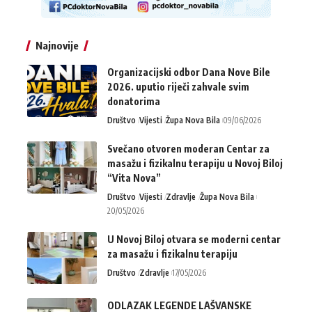
Najnovije
Organizacijski odbor Dana Nove Bile
2026. uputio riječi zahvale svim
donatorima
Društvo
Vijesti
Župa Nova Bila
09/06/2026
Svečano otvoren moderan Centar za
masažu i fizikalnu terapiju u Novoj Biloj
“Vita Nova”
Društvo
Vijesti
Zdravlje
Župa Nova Bila
20/05/2026
U Novoj Biloj otvara se moderni centar
za masažu i fizikalnu terapiju
Društvo
Zdravlje
17/05/2026
ODLAZAK LEGENDE LAŠVANSKE