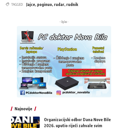
Jajce
,
poginuo
,
rudar
,
rudnik
TAGGED:
- Oglas -
Najnovije
Organizacijski odbor Dana Nove Bile
2026. uputio riječi zahvale svim