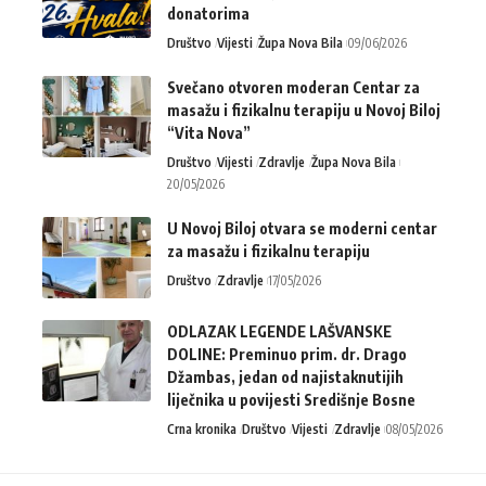
donatorima
Društvo
Vijesti
Župa Nova Bila
09/06/2026
Svečano otvoren moderan Centar za
masažu i fizikalnu terapiju u Novoj Biloj
“Vita Nova”
Društvo
Vijesti
Zdravlje
Župa Nova Bila
20/05/2026
U Novoj Biloj otvara se moderni centar
za masažu i fizikalnu terapiju
Društvo
Zdravlje
17/05/2026
ODLAZAK LEGENDE LAŠVANSKE
DOLINE: Preminuo prim. dr. Drago
Džambas, jedan od najistaknutijih
liječnika u povijesti Središnje Bosne
Crna kronika
Društvo
Vijesti
Zdravlje
08/05/2026