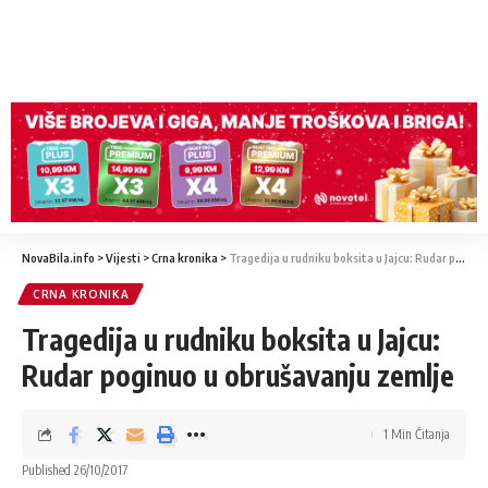
NovaBila.info
>
Vijesti
>
Crna kronika
>
Tragedija u rudniku boksita u Jajcu: Rudar poginuo u obrušavanju zemlje
CRNA KRONIKA
Tragedija u rudniku boksita u Jajcu:
Rudar poginuo u obrušavanju zemlje
1 Min Čitanja
Published 26/10/2017