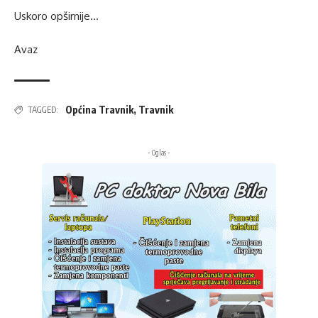
Uskoro opširnije…
Avaz
Općina Travnik
,
Travnik
TAGGED:
- Oglas -