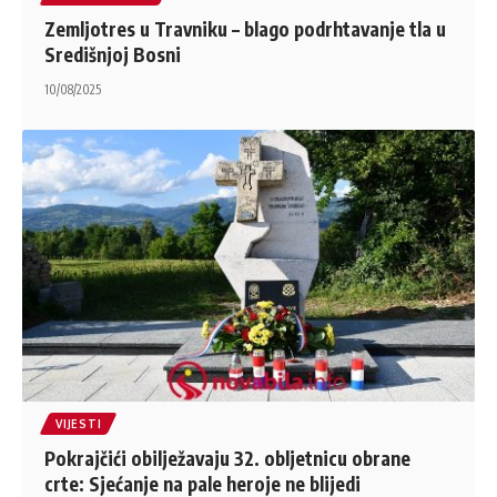
Zemljotres u Travniku – blago podrhtavanje tla u
Središnjoj Bosni
10/08/2025
VIJESTI
Pokrajčići obilježavaju 32. obljetnicu obrane
crte: Sjećanje na pale heroje ne blijedi