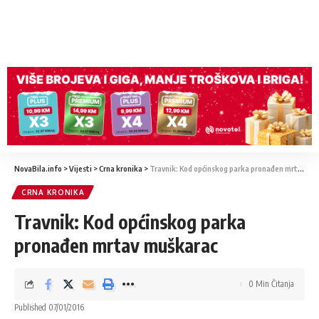
NovaBila.info
>
Vijesti
>
Crna kronika
>
Travnik: Kod općinskog parka pronađen mrtav muškarac
CRNA KRONIKA
Travnik: Kod općinskog parka
pronađen mrtav muškarac
0 Min Čitanja
Published 07/01/2016