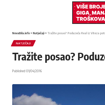
NovaBila.info
>
Natječaji
>
Tražite posao? Poduzeću Real iz Viteza potr
NATJEČAJI
Tražite posao? Poduze
Published 01/04/2016