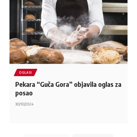
OGLASI
Pekara “Guča Gora” objavila oglas za
posao
30/10/2024