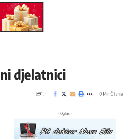
i djelatnici
0 Min Čitanja
Dijeli
- Oglas -