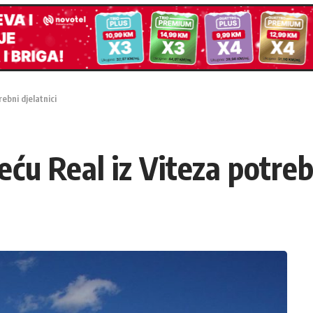
ebni djelatnici
ću Real iz Viteza potrebn