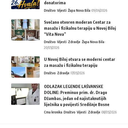
donatorima
Društvo
Vijesti
Župa Nova Bila
09/06/2026
Svečano otvoren moderan Centar za
masažu i fizikalnu terapiju u Novoj Biloj
“Vita Nova”
Društvo
Vijesti
Zdravlje
Župa Nova Bila
20/05/2026
U Novoj Biloj otvara se moderni centar
za masažu i fizikalnu terapiju
Društvo
Zdravlje
17/05/2026
ODLAZAK LEGENDE LAŠVANSKE
DOLINE: Preminuo prim. dr. Drago
Džambas, jedan od najistaknutijih
liječnika u povijesti Središnje Bosne
Crna kronika
Društvo
Vijesti
Zdravlje
08/05/2026