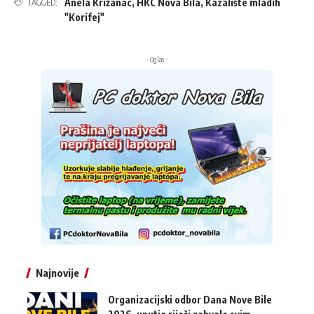
Anela Križanac
,
HKC Nova Bila
,
Kazalište mladih
TAGGED:
"Korifej"
- Oglas -
Najnovije
Organizacijski odbor Dana Nove Bile