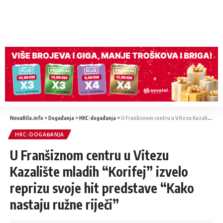
NovaBila.info
>
Događanja
>
HKC-događanja
>
U Franšiznom centru u Vitezu Kazalište mladih “Korifej” izvelo reprizu svoje hit predstave “Kako nastaju ružne riječi”
HKC-DOGAĐANJA
U Franšiznom centru u Vitezu
Kazalište mladih “Korifej” izvelo
reprizu svoje hit predstave “Kako
nastaju ružne riječi”