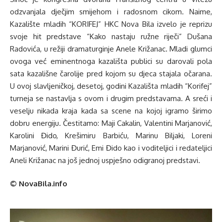
odzvanjala dječjim smijehom i radosnom cikom. Naime,
Kazalište mladih “KORIFEJ” HKC Nova Bila izvelo je reprizu
svoje hit predstave “Kako nastaju ružne riječi” Dušana
Radovića, u režiji dramaturginje Anele Križanac. Mladi glumci
ovoga već eminentnoga kazališta publici su darovali pola
sata kazališne čarolije pred kojom su djeca stajala očarana.
U ovoj slavljeničkoj, desetoj, godini Kazališta mladih “Korifej”
turneja se nastavlja s ovom i drugim predstavama. A sreći i
veselju nikada kraja kada sa scene na kojoj igramo širimo
dobru energiju. Čestitamo: Maji Cakalin, Valentini Marjanović,
Karolini Đido, Krešimiru Barbiću, Marinu Biljaki, Loreni
Marjanović, Marini Đurić, Emi Đido kao i voditeljici i redateljici
Aneli Križanac na još jednoj uspješno odigranoj predstavi.
© NovaBila.info