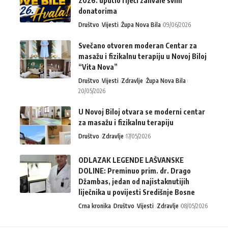
2026. uputio riječi zahvale svim
donatorima
Društvo
Vijesti
Župa Nova Bila
09/06/2026
Svečano otvoren moderan Centar za
masažu i fizikalnu terapiju u Novoj Biloj
“Vita Nova”
Društvo
Vijesti
Zdravlje
Župa Nova Bila
20/05/2026
U Novoj Biloj otvara se moderni centar
za masažu i fizikalnu terapiju
Društvo
Zdravlje
17/05/2026
ODLAZAK LEGENDE LAŠVANSKE
DOLINE: Preminuo prim. dr. Drago
Džambas, jedan od najistaknutijih
liječnika u povijesti Središnje Bosne
Crna kronika
Društvo
Vijesti
Zdravlje
08/05/2026