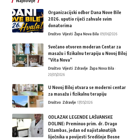
Najnovije
Organizacijski odbor Dana Nove Bile
2026. uputio riječi zahvale svim
donatorima
Društvo
Vijesti
Župa Nova Bila
09/06/2026
Svečano otvoren moderan Centar za
masažu i fizikalnu terapiju u Novoj Biloj
“Vita Nova”
Društvo
Vijesti
Zdravlje
Župa Nova Bila
20/05/2026
U Novoj Biloj otvara se moderni centar
za masažu i fizikalnu terapiju
Društvo
Zdravlje
17/05/2026
ODLAZAK LEGENDE LAŠVANSKE
DOLINE: Preminuo prim. dr. Drago
Džambas, jedan od najistaknutijih
liječnika u povijesti Središnje Bosne