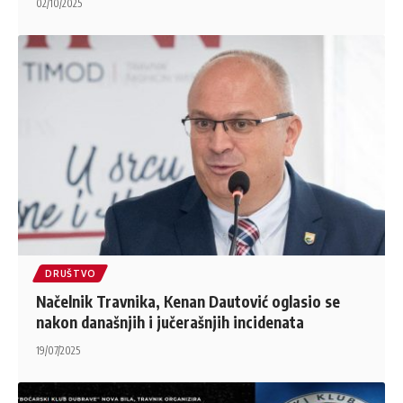
02/10/2025
DRUŠTVO
Načelnik Travnika, Kenan Dautović oglasio se
nakon današnjih i jučerašnjih incidenata
19/07/2025