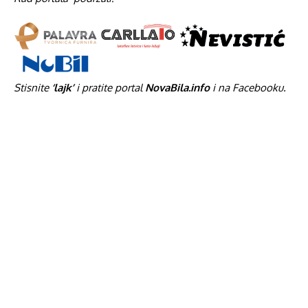
Stisnite
‘lajk’
i pratite portal
NovaBila.info
i na Facebooku.