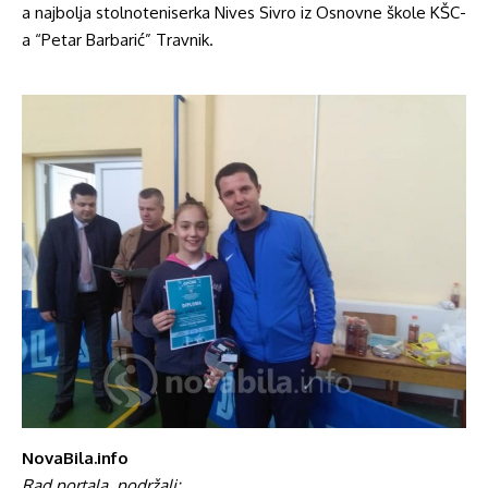
a najbolja stolnoteniserka Nives Sivro iz Osnovne škole KŠC-
a “Petar Barbarić” Travnik.
NovaBila.info
Rad portala
podržali: