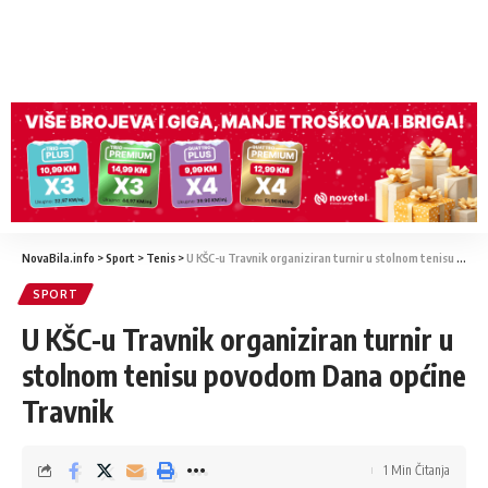
NovaBila.info
>
Sport
>
Tenis
>
U KŠC-u Travnik organiziran turnir u stolnom tenisu povodom Dana općine Travnik
SPORT
U KŠC-u Travnik organiziran turnir u
stolnom tenisu povodom Dana općine
Travnik
1 Min Čitanja