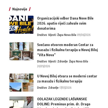
Najnovije
Organizacijski odbor Dana Nove Bile
2026. uputio riječi zahvale svim
donatorima
Društvo
Vijesti
Župa Nova Bila
09/06/2026
Svečano otvoren moderan Centar za
masažu i fizikalnu terapiju u Novoj Biloj
“Vita Nova”
Društvo
Vijesti
Zdravlje
Župa Nova Bila
20/05/2026
U Novoj Biloj otvara se moderni centar
za masažu i fizikalnu terapiju
Društvo
Zdravlje
17/05/2026
ODLAZAK LEGENDE LAŠVANSKE
DOLINE: Preminuo prim. dr. Drago