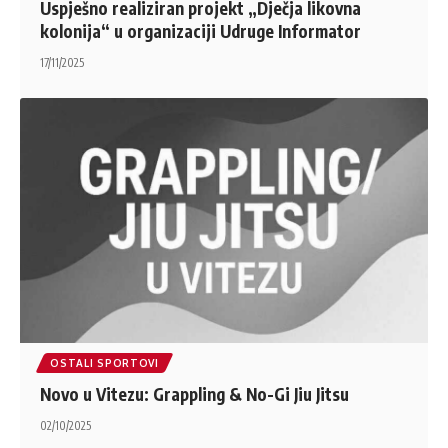
Uspješno realiziran projekt „Dječja likovna
kolonija“ u organizaciji Udruge Informator
17/11/2025
OSTALI SPORTOVI
Novo u Vitezu: Grappling & No-Gi Jiu Jitsu
02/10/2025