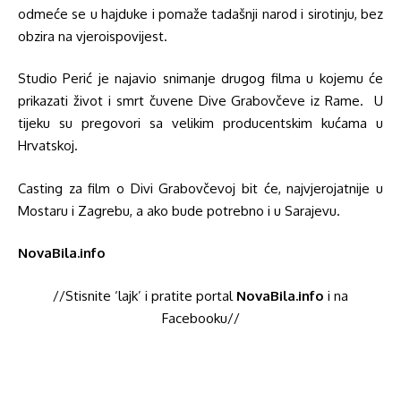
odmeće se u hajduke i pomaže tadašnji narod i sirotinju, bez
obzira na vjeroispovijest.
Studio Perić je najavio snimanje drugog filma u kojemu će
prikazati život i smrt čuvene Dive Grabovčeve iz Rame. U
tijeku su pregovori sa velikim producentskim kućama u
Hrvatskoj.
Casting za film o Divi Grabovčevoj bit će, najvjerojatnije u
Mostaru i Zagrebu, a ako bude potrebno i u Sarajevu.
NovaBila.info
//Stisnite ‘lajk’ i pratite portal
NovaBila.info
i na
Facebooku//