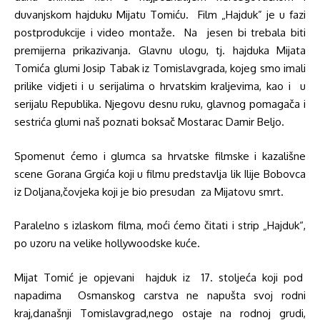
duvanjskom hajduku Mijatu Tomiću. Film „Hajduk” je u fazi
postprodukcije i video montaže. Na jesen bi trebala biti
premijerna prikazivanja. Glavnu ulogu, tj. hajduka Mijata
Tomića glumi Josip Tabak iz Tomislavgrada, kojeg smo imali
prilike vidjeti i u serijalima o hrvatskim kraljevima, kao i u
serijalu Republika. Njegovu desnu ruku, glavnog pomagača i
sestrića glumi naš poznati boksač Mostarac Damir Beljo.
Spomenut ćemo i glumca sa hrvatske filmske i kazališne
scene Gorana Grgića koji u filmu predstavlja lik Ilije Bobovca
iz Doljana,čovjeka koji je bio presudan za Mijatovu smrt.
Paralelno s izlaskom filma, moći ćemo čitati i strip „Hajduk“,
po uzoru na velike hollywoodske kuće.
Mijat Tomić je opjevani hajduk iz 17. stoljeća koji pod
napadima Osmanskog carstva ne napušta svoj rodni
kraj,današnji Tomislavgrad,nego ostaje na rodnoj grudi,